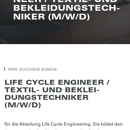
BEKLEI­DUNGS­TECH­
NI­KER (M/W/D)
WIR SUCHEN EINEN
LIFE CYCLE ENGI­NEER /
TEXTIL- UND BEKLEI­
DUNGS­TECH­NI­KER
(M/W/D)
für die Abteilung Life Cycle Engineering. Sie bildet den