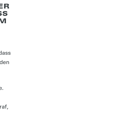
ER
SS
AM
dass
nden
e.
raf,