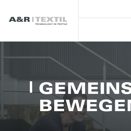
GEMEIN­
BEWE­GE