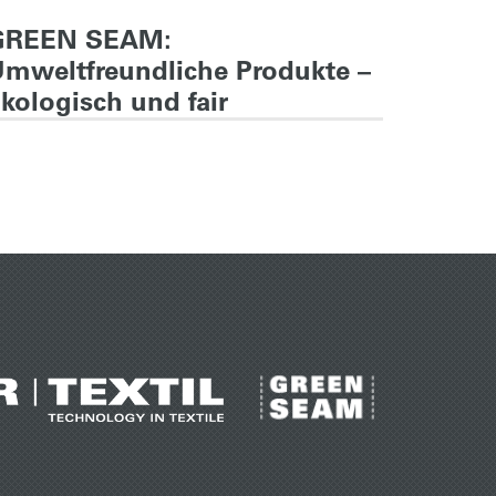
GREEN SEAM:
A&R m
mweltfreundliche Produkte –
kologisch und fair