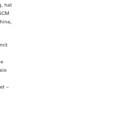
, hat
 SCM
hina,
 mit
ne
sie
et –