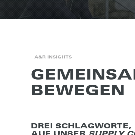
A&R INSIGHTS
GEMEIN­SA
BEWE­GEN
DREI SCHLAGWORTE, 
UF UNSER
SUPPLY 