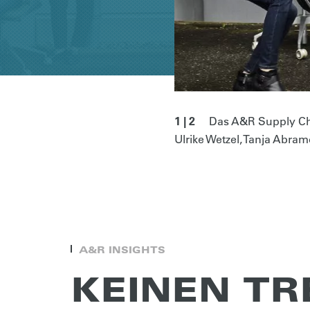
1 | 2
Das A&R Supply Cha
Ulrike Wetzel, Tanja Abram
A&R INSIGHTS
KEINEN T