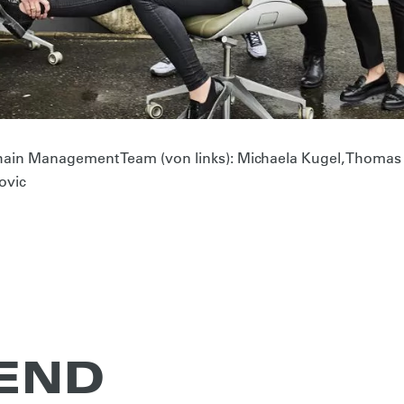
in Management Team (von links): Michaela Kugel, Thomas 
ovic
REND