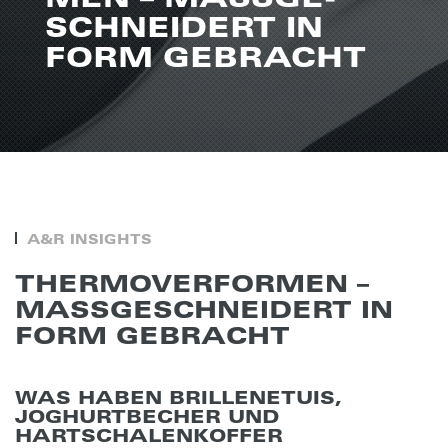
SCHNEI­DERT IN
FORM GEBRACHT
A&R INSIGHTS
THER­MO­VER­FOR­MEN –
MASS­GE­SCHNEI­DERT IN
FORM GEBRACHT
WAS HABEN BRILLENETUIS,
JOGHURTBECHER UND
HARTSCHALENKOFFER