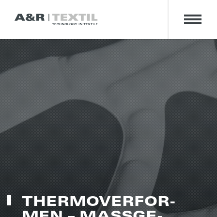
THER­MO­VER­FOR­
MEN – MASS­GE­