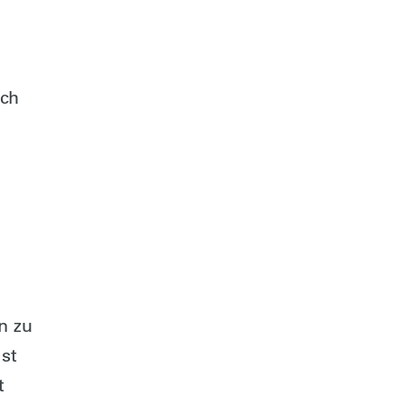
rch
n zu
st
t