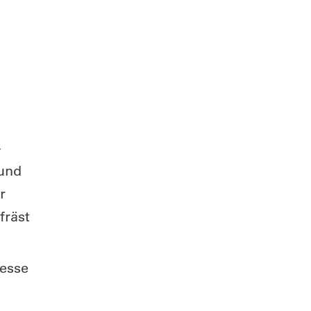
-
 und
r
fräst
resse