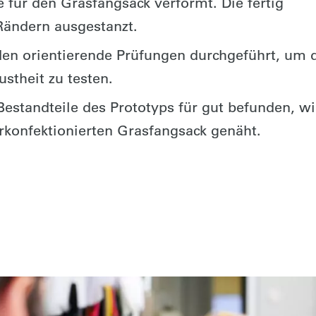
 für den Grasfangsack verformt. Die fertig
Rändern ausgestanzt.
en orientierende Prüfungen durchgeführt, um 
stheit zu testen.
estandteile des Prototyps für gut befunden, wi
orkonfektionierten Grasfangsack genäht.