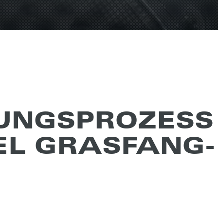
UNGS­PRO­ZESS
EL GRAS­FANG­