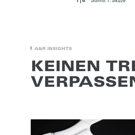
1 | 6
Schritt 1: Skizze
A&R INSIGHTS
KEINEN T
VERPAS­SE