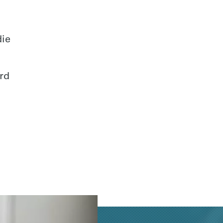
die
rd