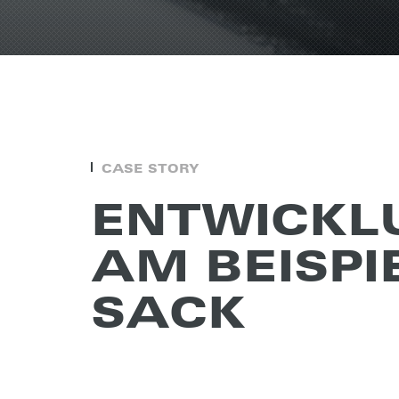
CASE STORY
ENTWICK­L
AM BEISPI
SACK