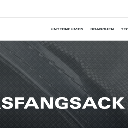
UNTERNEHMEN
BRANCHEN
TE
S­FANG­SACK