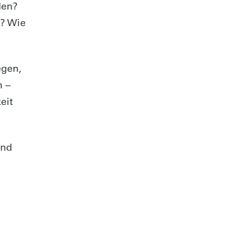
den?
m? Wie
egen,
n –
eit
und