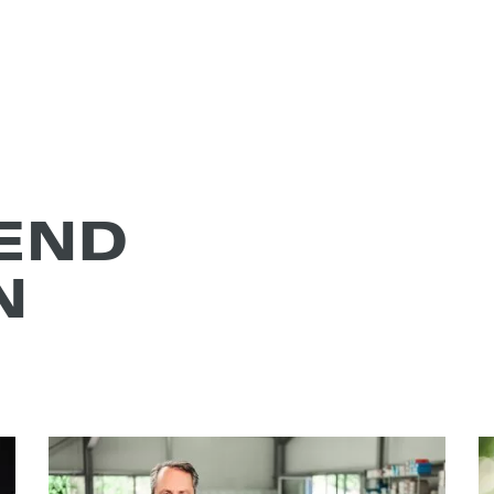
REND
N