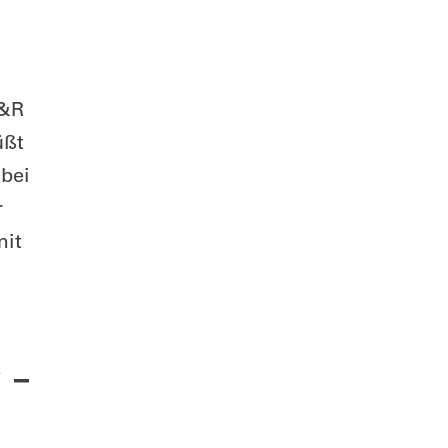
A&R
üßt
 bei
r
mit
 –