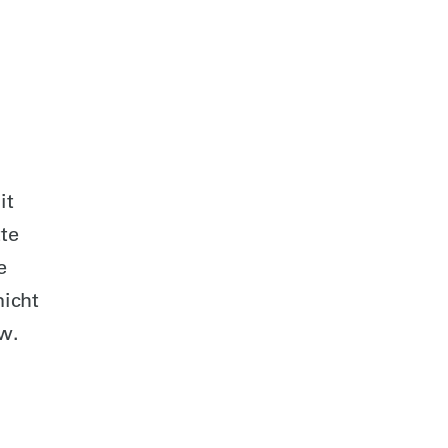
it
te
e
nicht
w.