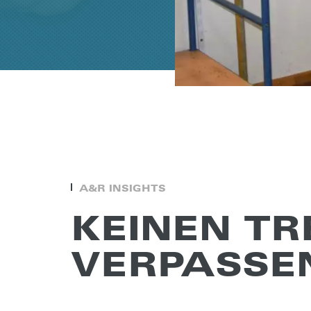
A&R INSIGHTS
KEINEN T
VERPAS­SE