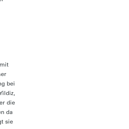
 mit
mer
ng bei
ildiz,
er die
en da
t sie