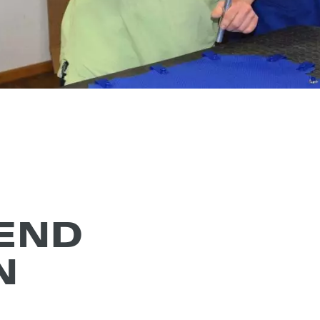
REND
N