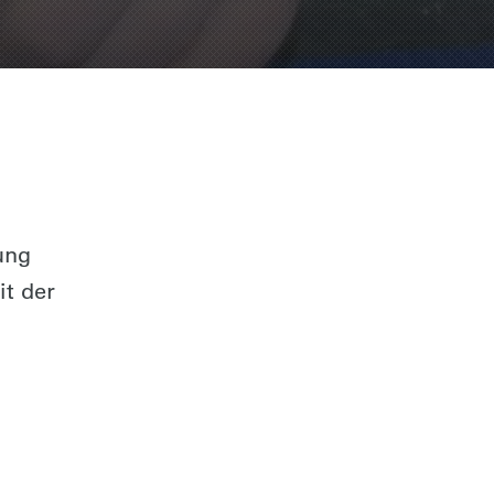
ung
t der