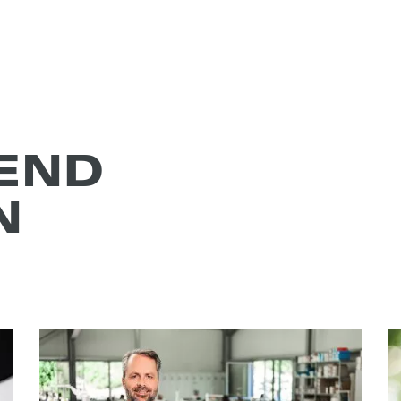
REND
N