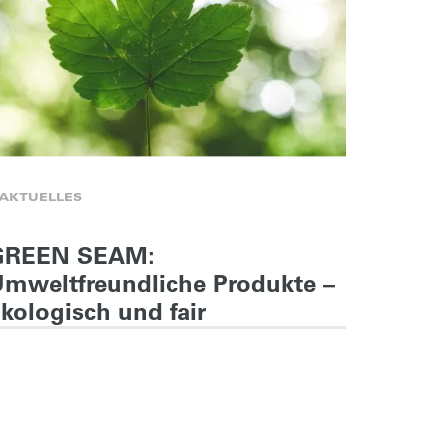
AKTUELLES
AKTUEL
GREEN SEAM:
GEME
mweltfreundliche Produkte –
BEWE
kologisch und fair