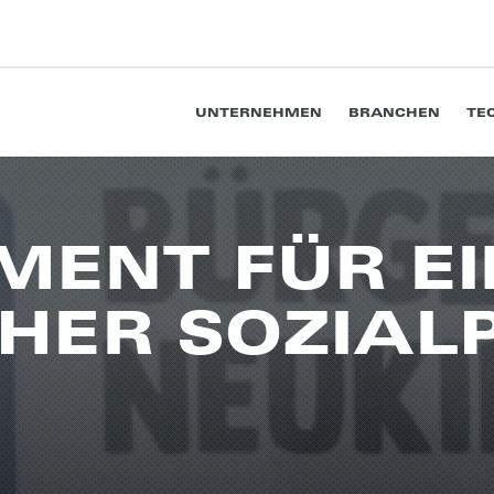
UNTERNEHMEN
BRANCHEN
TE
­MENT FÜR EI
HER SOZI­AL­