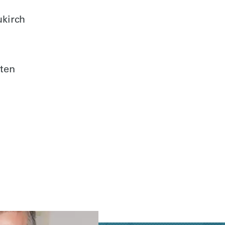
ukirch
rten