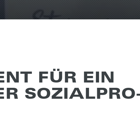
ENT FÜR EIN
R SOZI­AL­PRO