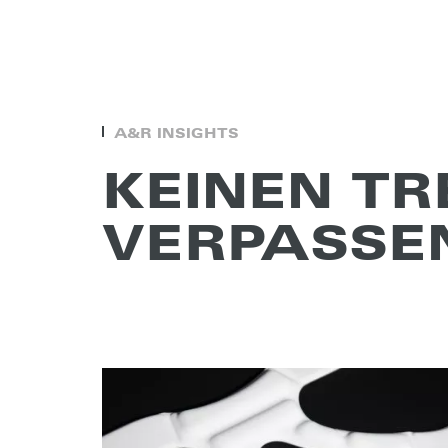
A&R INSIGHTS
KEINEN T
VERPAS­SE