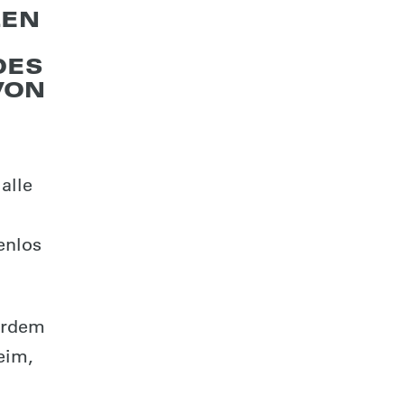
LEN
DES
VON
alle
enlos
erdem
eim,