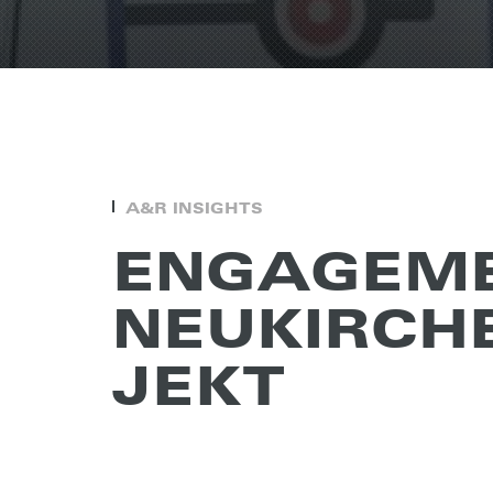
A&R INSIGHTS
ENGA­GE­M
NEUKIR­CHE
JEKT