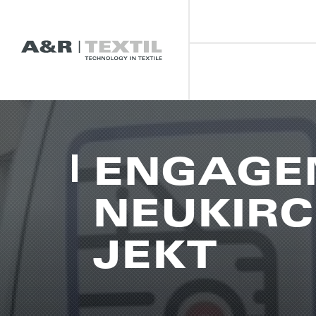
ENGA­GE
NEUKIR­C
JEKT